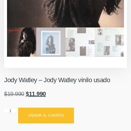
Jody Watley – Jody Watley vinilo usado
$
19.990
$
11.990
AÑADIR AL CARRITO