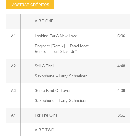
MOSTRAR CRÉDITOS
VIBE ONE
A1
Looking For A New Love
5:06
Engineer [Remix] –
Taavi Mote
Remix –
Louil Silas, Jr.
*
A2
Still A Thrill
4:48
Saxophone –
Larry Schneider
A3
Some Kind Of Lover
4:08
Saxophone –
Larry Schneider
A4
For The Girls
3:51
VIBE TWO