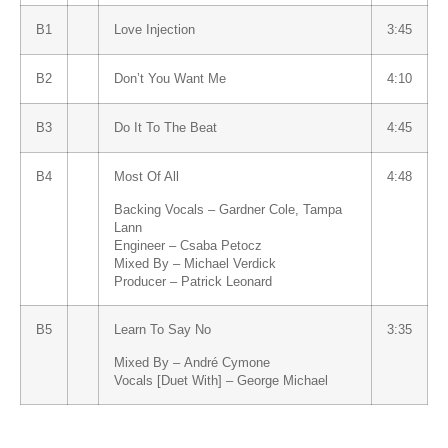
B1
Love Injection
3:45
B2
Don’t You Want Me
4:10
B3
Do It To The Beat
4:45
B4
Most Of All
4:48
Backing Vocals –
Gardner Cole
,
Tampa
Lann
Engineer –
Csaba Petocz
Mixed By –
Michael Verdick
Producer –
Patrick Leonard
B5
Learn To Say No
3:35
Mixed By –
André Cymone
Vocals [Duet With] –
George Michael