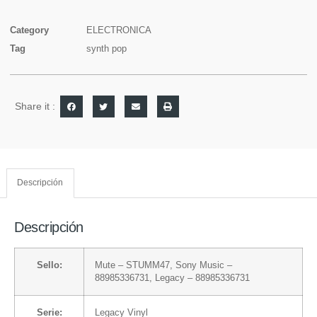
Category
ELECTRONICA
Tag
synth pop
Share it :
Descripción
Descripción
Sello:
Mute
– STUMM47,
Sony Music
–
88985336731,
Legacy
– 88985336731
Serie:
Legacy Vinyl