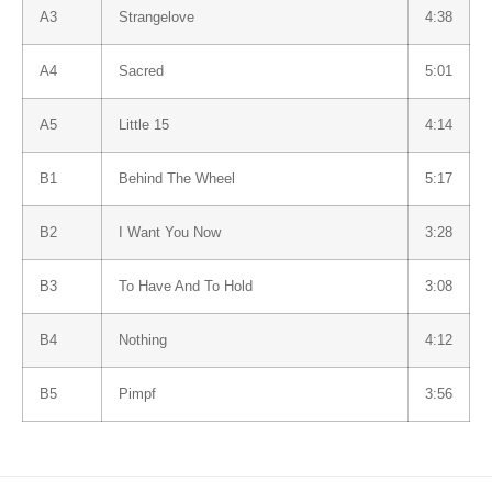
A3
Strangelove
4:38
A4
Sacred
5:01
A5
Little 15
4:14
B1
Behind The Wheel
5:17
B2
I Want You Now
3:28
B3
To Have And To Hold
3:08
B4
Nothing
4:12
B5
Pimpf
3:56