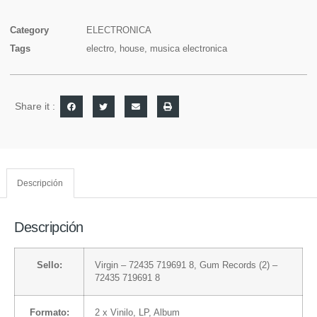
Category
ELECTRONICA
Tags
electro
,
house
,
musica electronica
Share it :
Descripción
Descripción
Sello:
Virgin
– 72435 719691 8,
Gum Records (2)
–
72435 719691 8
Formato:
2 x
Vinilo
, LP, Album