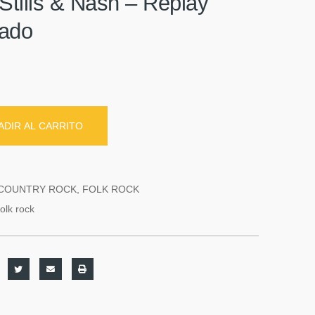
Stills & Nash – Replay
sado
ADIR AL CARRITO
COUNTRY ROCK
,
FOLK ROCK
folk rock