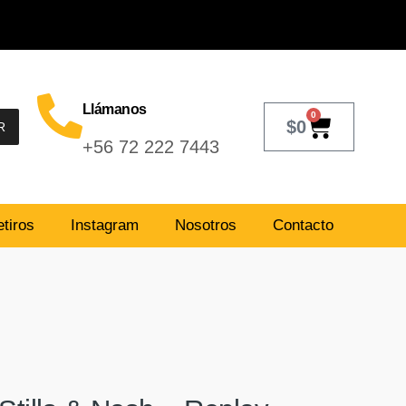
Llámanos
0
$
0
R
+56 72 222 7443
tiros
Instagram
Nosotros
Contacto