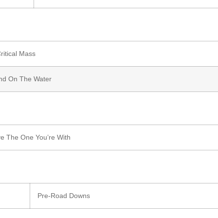
ritical Mass
ind On The Water
e The One You’re With
Pre-Road Downs