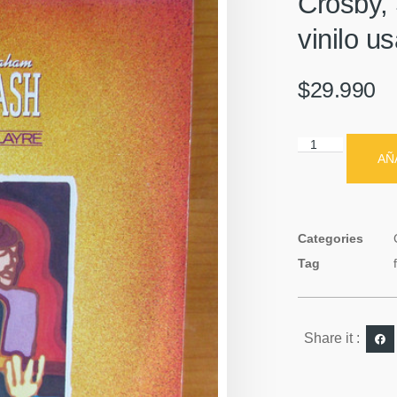
Crosby, 
vinilo u
$
29.990
AÑ
Categories
Tag
Share it :