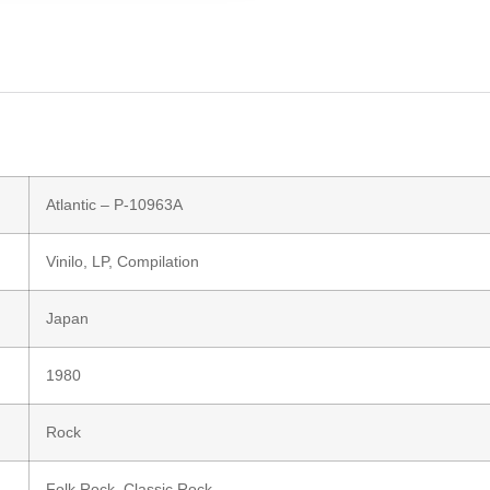
Atlantic
– P-10963A
Vinilo
, LP, Compilation
Japan
1980
Rock
Folk Rock
,
Classic Rock