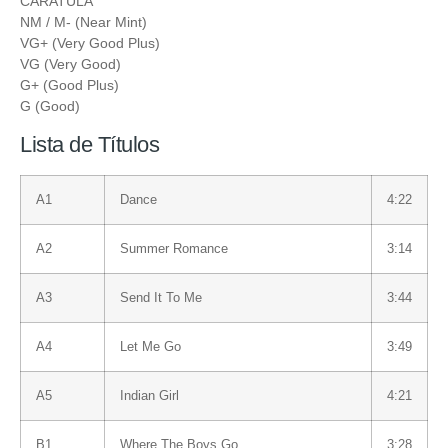
CARATULA
NM / M- (Near Mint)
VG+ (Very Good Plus)
VG (Very Good)
G+ (Good Plus)
G (Good)
Lista de Títulos
A1
Dance
4:22
A2
Summer Romance
3:14
A3
Send It To Me
3:44
A4
Let Me Go
3:49
A5
Indian Girl
4:21
B1
Where The Boys Go
3:28