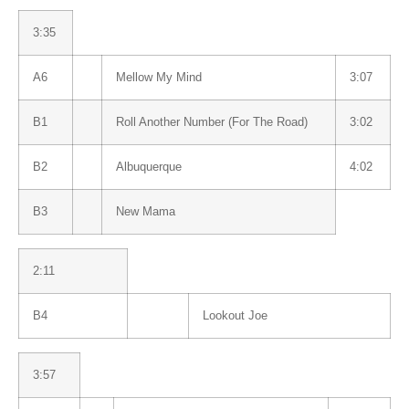
3:35
A6
Mellow My Mind
3:07
B1
Roll Another Number (For The Road)
3:02
B2
Albuquerque
4:02
B3
New Mama
2:11
B4
Lookout Joe
3:57