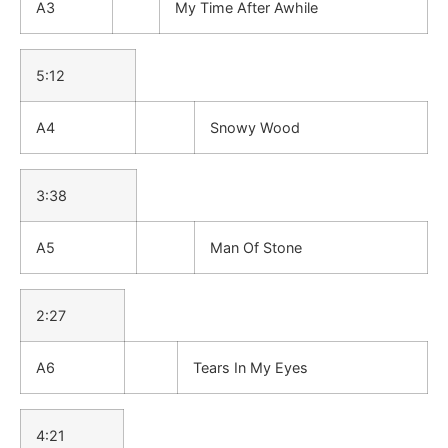
A3
My Time After Awhile
5:12
A4
Snowy Wood
3:38
A5
Man Of Stone
2:27
A6
Tears In My Eyes
4:21