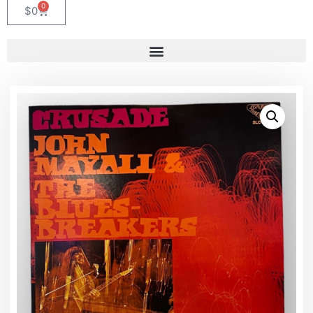
0
$
0