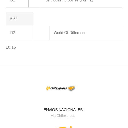
D1
Left Coast Groovies (For FZ)
6:52
D2
World Of Difference
10:15
ENVIOS NACIONALES
via Chilexpress