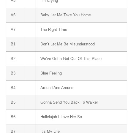
A5
I’m Crying
A6
Baby Let Me Take You Home
A7
The Right TIme
B1
Don’t Let Me Be Misunderstood
B2
We’ve Gotta Get Out Of This Place
B3
Blue Feeling
B4
Around And Around
B5
Gonna Send You Back To Walker
B6
Hallelujah I Love Her So
B7
It’s My Life