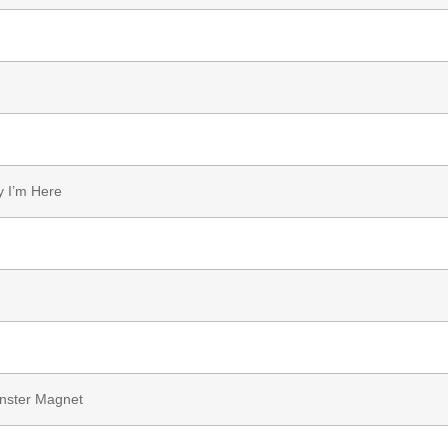
 I’m Here
nster Magnet