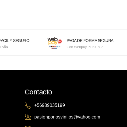
ACIL Y SEGURO
PAGA DE FORMA SEGURA
l Año
Con Webpay Plus Chile
Contacto
+56989035199
pasionporlosvinilos@yahoo.com