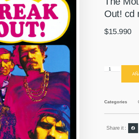
The Mot
Out! cd
$
15.990
AÑ
Categories
Share it :