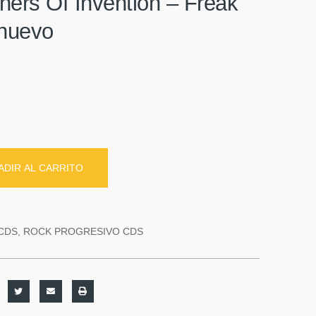
hers Of Invention – Freak
 nuevo
ADIR AL CARRITO
CDS
,
ROCK PROGRESIVO CDS