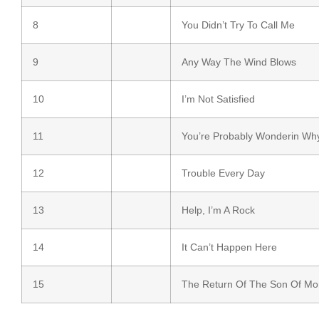
8
You Didn’t Try To Call Me
9
Any Way The Wind Blows
10
I’m Not Satisfied
11
You’re Probably Wonderin Why
12
Trouble Every Day
13
Help, I’m A Rock
14
It Can’t Happen Here
15
The Return Of The Son Of Mo