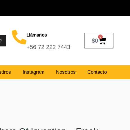
Llámanos
0
$
0
R
+56 72 222 7443
tiros
Instagram
Nosotros
Contacto