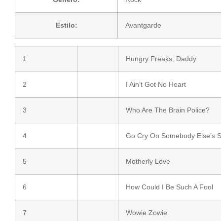
Estilo:
Avantgarde
1
Hungry Freaks, Daddy
2
I Ain’t Got No Heart
3
Who Are The Brain Police?
4
Go Cry On Somebody Else’s S
5
Motherly Love
6
How Could I Be Such A Fool
7
Wowie Zowie