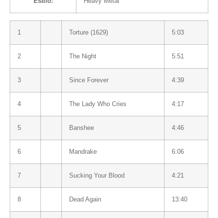
Estilo:
Heavy Metal
1
Torture (1629)
5:03
2
The Night
5:51
3
Since Forever
4:39
4
The Lady Who Cries
4:17
5
Banshee
4:46
6
Mandrake
6:06
7
Sucking Your Blood
4:21
8
Dead Again
13:40