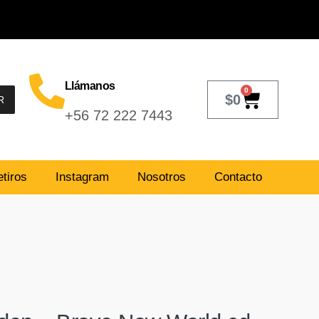
Llámanos
0
$
0
R
+56 72 222 7443
tiros
Instagram
Nosotros
Contacto