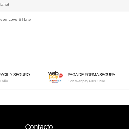
lanet
ween Love & Hate
ACIL Y SEGURO
PAGA DE FORMA SEGURA
l Año
Con Webpay Plus Chile
Contacto