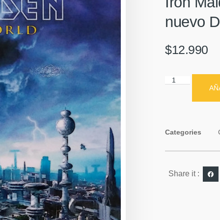
Iron Ma
nuevo D
$
12.990
AÑ
Categories
Share it :