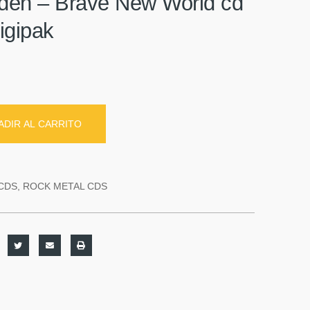
iden – Brave New World cd
igipak
ADIR AL CARRITO
CDS
,
ROCK METAL CDS