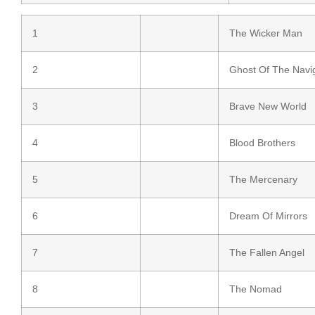
1
The Wicker Man
2
Ghost Of The Navi
3
Brave New World
4
Blood Brothers
5
The Mercenary
6
Dream Of Mirrors
7
The Fallen Angel
8
The Nomad