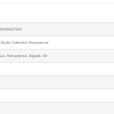
90295567620
 Studio Collection Remastered
ssue, Remastered,
Digipak, AA