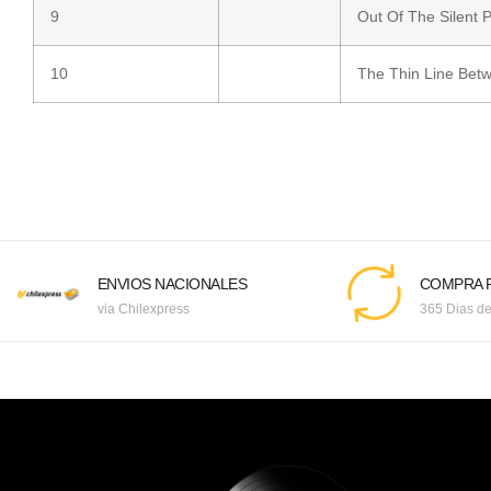
9
Out Of The Silent P
10
The Thin Line Bet
ENVIOS NACIONALES
COMPRA F
via Chilexpress
365 Dias de