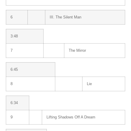
6
III. The Silent Man
3:48
7
The Mirror
6:45
8
Lie
6:34
9
Lifting Shadows Off A Dream