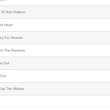
‘N’ Roll Children
ed Heart
ry For Heaven
 In The Rainbow
m Evil
 One
 Up The Wolves