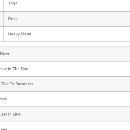
1992
Rock
Heavy Metal
 Diver
bow In The Dark
 Talk To Strangers
Rock
Last In Line
Eyes