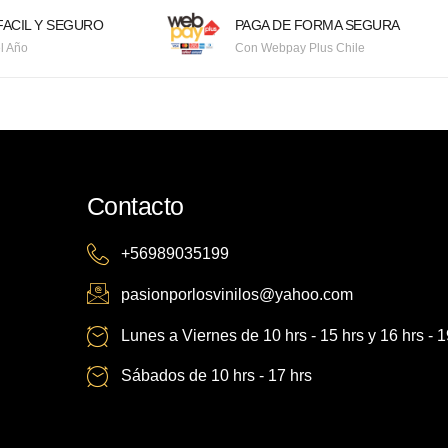
ACIL Y SEGURO
PAGA DE FORMA SEGURA
l Año
Con Webpay Plus Chile
Contacto
+56989035199
pasionporlosvinilos@yahoo.com
Lunes a Viernes de 10 hrs - 15 hrs y 16 hrs - 1
Sábados de 10 hrs - 17 hrs