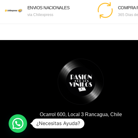
ENVIOS NACIONALES
COMPRA F
via Chilexpress
365 Dias de
Ocarrol 600, Local 3 Rancagua, Chile
¿Necesitas Ayuda?