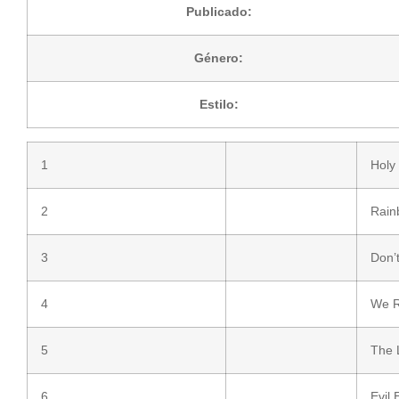
Publicado:
Género:
Estilo:
1
Holy
2
Rain
3
Don’t
4
We 
5
The 
6
Evil 