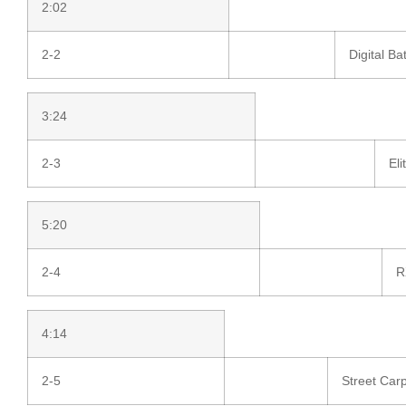
2:02
2-2
Digital B
3:24
2-3
El
5:20
2-4
R
4:14
2-5
Street Car