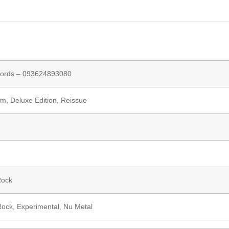
ords
– 093624893080
um, Deluxe Edition, Reissue
ock
Rock
,
Experimental
,
Nu Metal