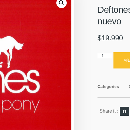
Deftone
nuevo
$
19.990
AÑ
Categories
Share it :