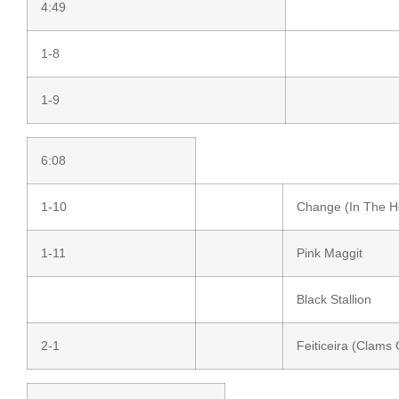
4:49
1-8
1-9
6:08
1-10
Change (In The H
1-11
Pink Maggit
Black Stallion
2-1
Feiticeira (Clams