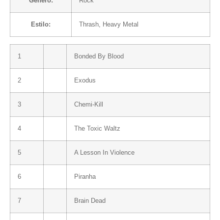
Género:
Rock
Estilo:
Thrash
,
Heavy Metal
1
Bonded By Blood
2
Exodus
3
Chemi-Kill
4
The Toxic Waltz
5
A Lesson In Violence
6
Piranha
7
Brain Dead