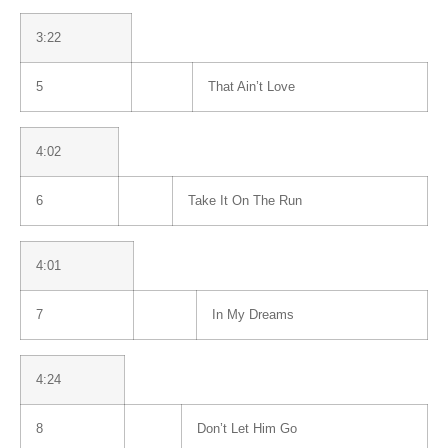
3:22
5
That Ain’t Love
4:02
6
Take It On The Run
4:01
7
In My Dreams
4:24
8
Don’t Let Him Go