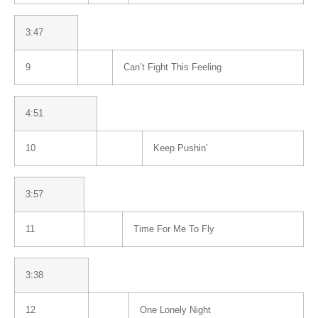
3:47
9
Can’t Fight This Feeling
4:51
10
Keep Pushin’
3:57
11
Time For Me To Fly
3:38
12
One Lonely Night