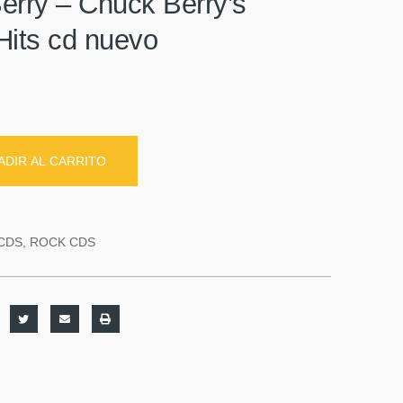
erry – Chuck Berry’s
Hits cd nuevo
ADIR AL CARRITO
CDS
,
ROCK CDS