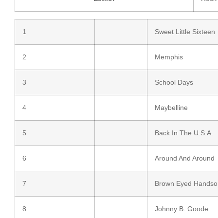
1
Sweet Little Sixteen
2
Memphis
3
School Days
4
Maybelline
5
Back In The U.S.A.
6
Around And Around
7
Brown Eyed Hands
8
Johnny B. Goode