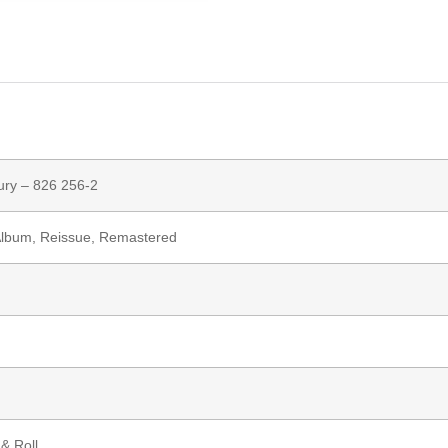
ury
– 826 256-2
Album, Reissue, Remastered
& Roll