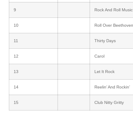
9
Rock And Roll Music
10
Roll Over Beethove
11
Thirty Days
12
Carol
13
Let It Rock
14
Reelin’ And Rockin’
15
Club Nitty Gritty