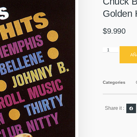
Chuck B
Golden 
$
9.990
AÑ
Categories
Share it :