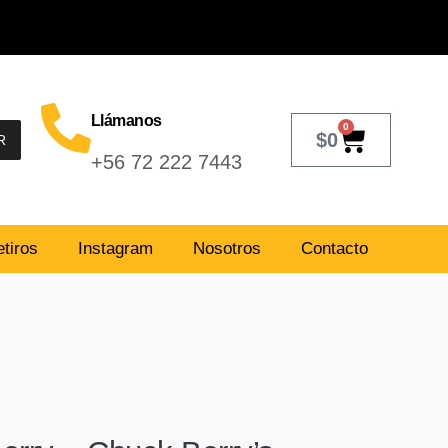
Llámanos
0
$
0
R
+56 72 222 7443
tiros
Instagram
Nosotros
Contacto