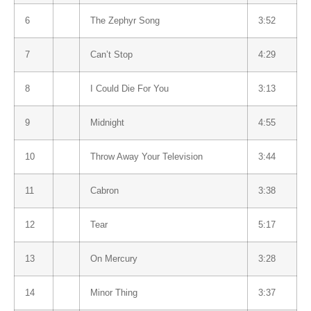
6
The Zephyr Song
3:52
7
Can’t Stop
4:29
8
I Could Die For You
3:13
9
Midnight
4:55
10
Throw Away Your Television
3:44
11
Cabron
3:38
12
Tear
5:17
13
On Mercury
3:28
14
Minor Thing
3:37