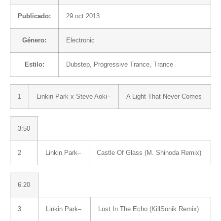
Publicado:
29 oct 2013
Género:
Electronic
Estilo:
Dubstep
,
Progressive Trance
,
Trance
1
Linkin Park
x
Steve Aoki
–
A Light That Never Comes
3:50
2
Linkin Park
–
Castle Of Glass (M. Shinoda Remix)
6:20
3
Linkin Park
–
Lost In The Echo (KillSonik Remix)