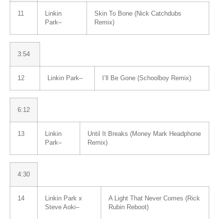
11
Linkin
Skin To Bone (Nick Catchdubs
Park
–
Remix)
3:54
12
Linkin Park
–
I’ll Be Gone (Schoolboy Remix)
6:12
13
Linkin
Until It Breaks (Money Mark Headphone
Park
–
Remix)
4:30
14
Linkin Park
x
A Light That Never Comes (Rick
Steve Aoki
–
Rubin Reboot)