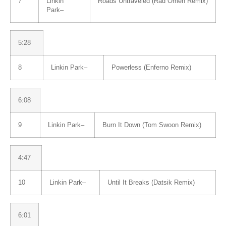
7
Linkin
Roads Untraveled (Rad Omen Remix)
Park
–
5:28
8
Linkin Park
–
Powerless (Enferno Remix)
6:08
9
Linkin Park
–
Burn It Down (Tom Swoon Remix)
4:47
10
Linkin Park
–
Until It Breaks (Datsik Remix)
6:01