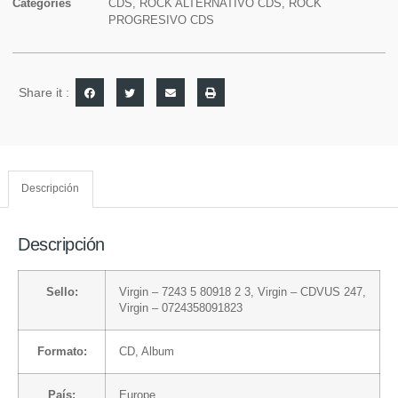
Categories
CDS
,
ROCK ALTERNATIVO CDS
,
ROCK
PROGRESIVO CDS
Share it :
Descripción
Descripción
Sello:
Virgin
– 7243 5 80918 2 3,
Virgin
– CDVUS 247,
Virgin
– 0724358091823
Formato:
CD
, Album
País:
Europe