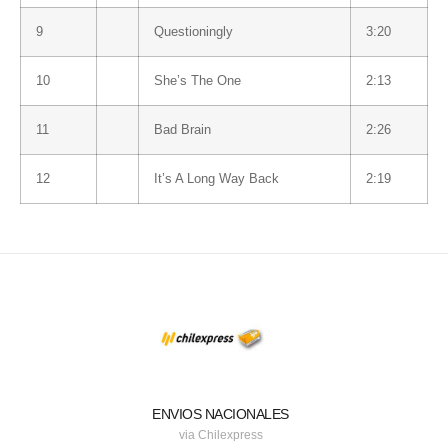
9
Questioningly
3:20
10
She’s The One
2:13
11
Bad Brain
2:26
12
It’s A Long Way Back
2:19
ENVIOS NACIONALES
via Chilexpress