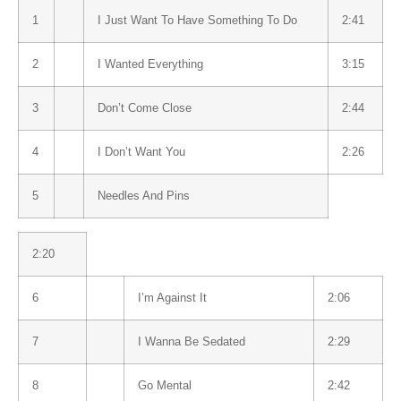
1
I Just Want To Have Something To Do
2:41
2
I Wanted Everything
3:15
3
Don’t Come Close
2:44
4
I Don’t Want You
2:26
5
Needles And Pins
2:20
6
I’m Against It
2:06
7
I Wanna Be Sedated
2:29
8
Go Mental
2:42