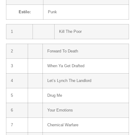
Estilo:
Punk
1
Kill The Poor
2
Forward To Death
3
When Ya Get Drafted
4
Let’s Lynch The Landlord
5
Drug Me
6
Your Emotions
7
Chemical Warfare