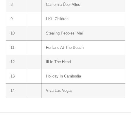
8
California Über Alles
9
I Kill Children
10
Stealing Peoples’ Mail
11
Funland At The Beach
12
Ill In The Head
13
Holiday In Cambodia
14
Viva Las Vegas