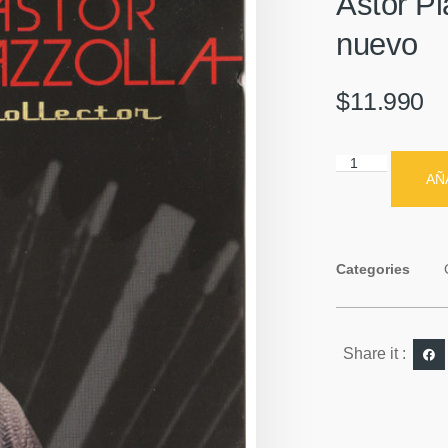
Astor Pi
nuevo
$
11.990
AÑ
Categories
Share it :