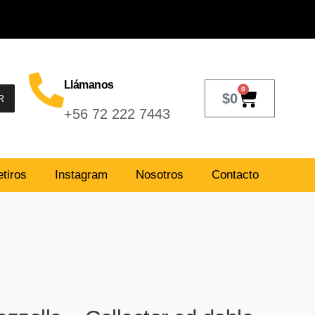
Llámanos
0
$
0
R
+56 72 222 7443
tiros
Instagram
Nosotros
Contacto