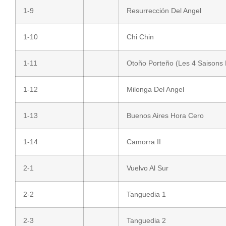
1-9
Resurrección Del Angel
1-10
Chi Chin
1-11
Otoño Porteño (Les 4 Saisons 
1-12
Milonga Del Angel
1-13
Buenos Aires Hora Cero
1-14
Camorra II
2-1
Vuelvo Al Sur
2-2
Tanguedia 1
2-3
Tanguedia 2