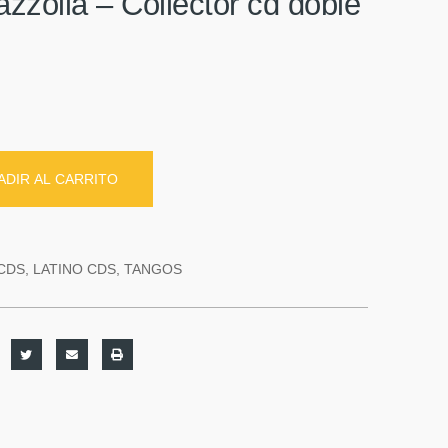
azzolla – Collector cd doble
ADIR AL CARRITO
CDS
,
LATINO CDS
,
TANGOS