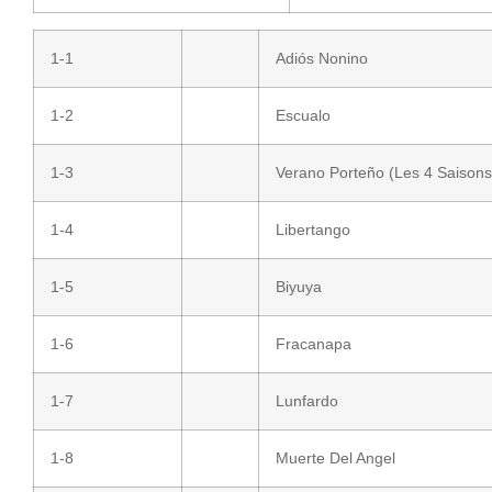
1-1
Adiós Nonino
1-2
Escualo
1-3
Verano Porteño (Les 4 Saisons
1-4
Libertango
1-5
Biyuya
1-6
Fracanapa
1-7
Lunfardo
1-8
Muerte Del Angel