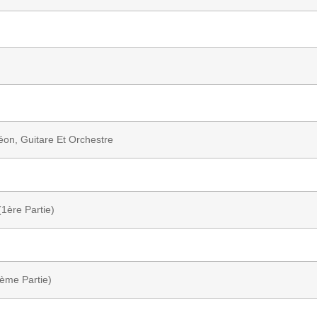
on, Guitare Et Orchestre
(1ère Partie)
ème Partie)