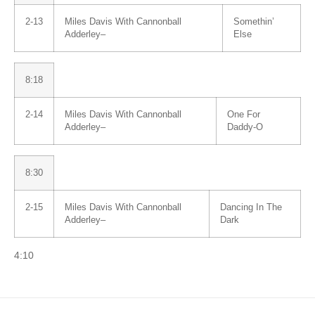
2-13
Miles Davis
With
Cannonball
Somethin’
Adderley
–
Else
8:18
2-14
Miles Davis
With
Cannonball
One For
Adderley
–
Daddy-O
8:30
2-15
Miles Davis
With
Cannonball
Dancing In The
Adderley
–
Dark
4:10