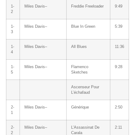
1-
Miles Davis
–
Freddie Freeloader
9:49
2
1-
Miles Davis
–
Blue In Green
5:39
3
1-
Miles Davis
–
All Blues
11:36
4
1-
Miles Davis
–
Flamenco
9:28
5
Sketches
Ascenseur Pour
L’échafaud
2-
Miles Davis
–
Générique
2:50
1
2-
Miles Davis
–
L’Assassinat De
2:11
2
Carala