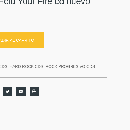
Hold Your Fire cd nuevo
ADIR AL CARRITO
CDS
,
HARD ROCK CDS
,
ROCK PROGRESIVO CDS