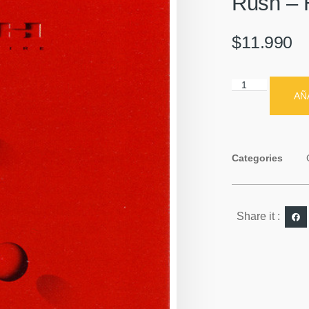
Rush – 
$
11.990
AÑ
Categories
Share it :