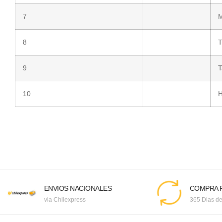
7
M
8
T
9
T
10
H
ENVIOS NACIONALES
COMPRA F
via Chilexpress
365 Dias de