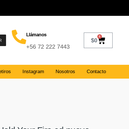
Llámanos
0
$
0
R
+56 72 222 7443
tiros
Instagram
Nosotros
Contacto