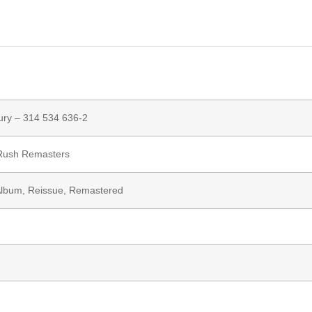
ury
– 314 534 636-2
Rush Remasters
Album, Reissue, Remastered