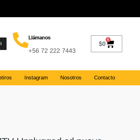
Llámanos
0
$
0
R
+56 72 222 7443
tiros
Instagram
Nosotros
Contacto