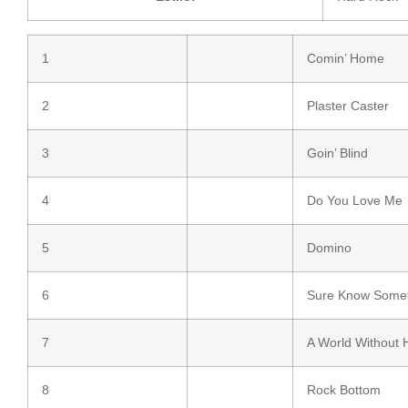
1
Comin’ Home
2
Plaster Caster
3
Goin’ Blind
4
Do You Love Me
5
Domino
6
Sure Know Some
7
A World Without 
8
Rock Bottom