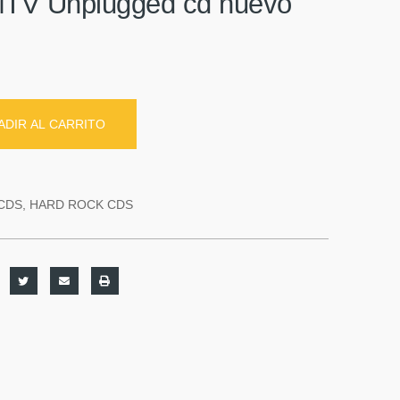
MTV Unplugged cd nuevo
ADIR AL CARRITO
CDS
,
HARD ROCK CDS