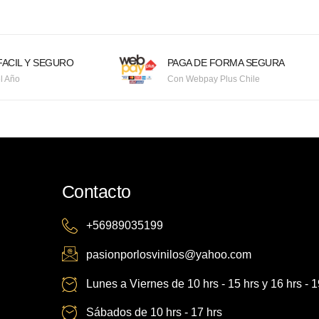
ACIL Y SEGURO
PAGA DE FORMA SEGURA
l Año
Con Webpay Plus Chile
Contacto
+56989035199
pasionporlosvinilos@yahoo.com
Lunes a Viernes de 10 hrs - 15 hrs y 16 hrs - 1
Sábados de 10 hrs - 17 hrs