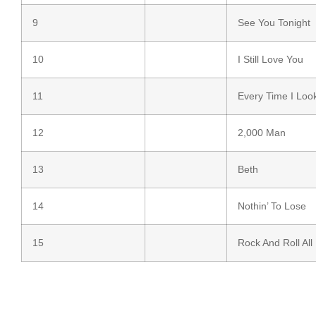
9
See You Tonight
10
I Still Love You
11
Every Time I Loo
12
2,000 Man
13
Beth
14
Nothin’ To Lose
15
Rock And Roll All 