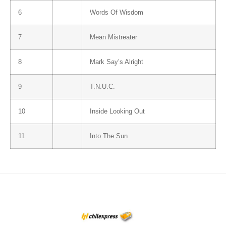
6
Words Of Wisdom
7
Mean Mistreater
8
Mark Say’s Alright
9
T.N.U.C.
10
Inside Looking Out
11
Into The Sun