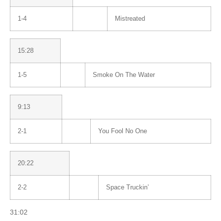
1-4
Mistreated
15:28
1-5
Smoke On The Water
9:13
2-1
You Fool No One
20:22
2-2
Space Truckin’
31:02