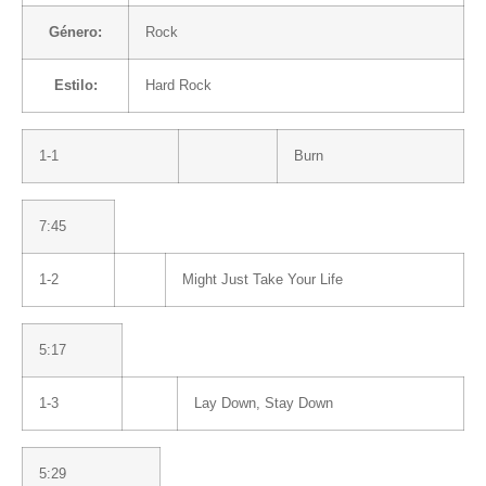
Género:
Rock
Estilo:
Hard Rock
1-1
Burn
7:45
1-2
Might Just Take Your Life
5:17
1-3
Lay Down, Stay Down
5:29