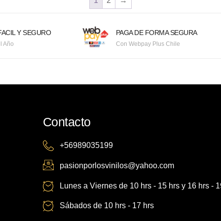
1
2
→
ACIL Y SEGURO
PAGA DE FORMA SEGURA
l Año
Con Webpay Plus Chile
Contacto
+56989035199
pasionporlosvinilos@yahoo.com
Lunes a Viernes de 10 hrs - 15 hrs y 16 hrs - 1
Sábados de 10 hrs - 17 hrs