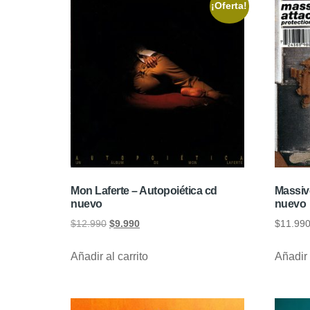
¡Oferta!
Mon Laferte – Autopoiética cd
Massive
nuevo
nuevo
$
12.990
$
9.990
$
11.99
Añadir al carrito
Añadir 