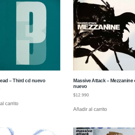
head – Third cd nuevo
Massive Attack – Mezzanine 
nuevo
0
$
12.990
al carrito
Añadir al carrito