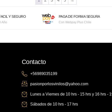
1
2
3
4
5
→
ACIL Y SEGURO
PAGA DE FORMA SEGURA
l Año
Con Webpay Plus Chile
Contacto
+56989035199
pasionporlosvinilos@yahoo.com
Lunes a Viernes de 10 hrs - 15 hrs y 16 hrs - 1
Sábados de 10 hrs - 17 hrs