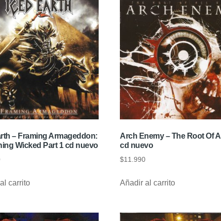
arth – Framing Armageddon:
Arch Enemy – The Root Of All
ing Wicked Part 1 cd nuevo
cd nuevo
0
$
11.990
al carrito
Añadir al carrito