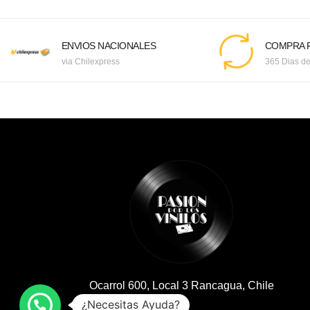
ENVIOS NACIONALES
COMPRA F
via Chilexpress
365 Dias de
Ocarrol 600, Local 3 Rancagua, Chile
¿Necesitas Ayuda?