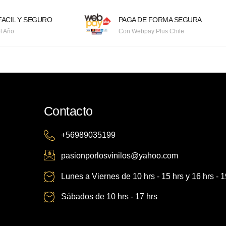
ACIL Y SEGURO
PAGA DE FORMA SEGURA
l Año
Con Webpay Plus Chile
Contacto
+56989035199
pasionporlosvinilos@yahoo.com
Lunes a Viernes de 10 hrs - 15 hrs y 16 hrs - 1
Sábados de 10 hrs - 17 hrs