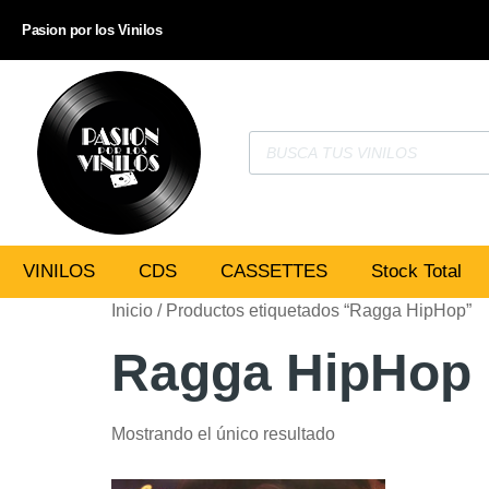
Pasion por los Vinilos
VINILOS
CDS
CASSETTES
Stock Total
Inicio
/ Productos etiquetados “Ragga HipHop”
Ragga HipHop
Mostrando el único resultado