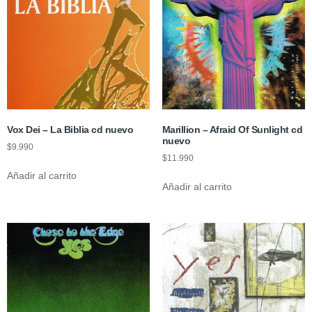
Vox Dei – La Biblia cd nuevo
Marillion – Afraid Of Sunlight cd
nuevo
$
9.990
$
11.990
Añadir al carrito
Añadir al carrito