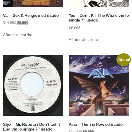
Vai – Sex & Religion cd usado
Yes – Don’t Kill The Whale vinilo
single 7″ usado
$
14.990
$
9.990
$
9.990
Añadir al carrito
Añadir al carrito
¡Oferta!
Styx – Mr. Roboto / Don’t Let It
Asia – Then & Now cd usado
End vinilo single 7″ usado
$
14.990
$
9.990