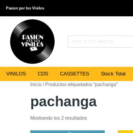
Pasion por los Vinilos
VINILOS
CDS
CASSETTES
Stock Total
Inicio
/ Productos etiquetados “pachanga”
pachanga
Mostrando los 2 resultados