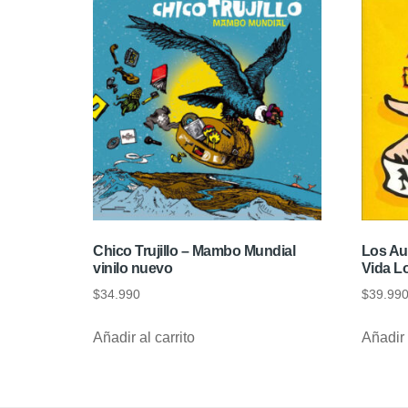
Chico Trujillo – Mambo Mundial
Los Au
vinilo nuevo
Vida L
$
34.990
$
39.99
Añadir al carrito
Añadir 