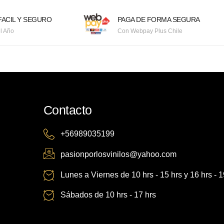
ACIL Y SEGURO
PAGA DE FORMA SEGURA
l Año
Con Webpay Plus Chile
Contacto
+56989035199
pasionporlosvinilos@yahoo.com
Lunes a Viernes de 10 hrs - 15 hrs y 16 hrs - 1
Sábados de 10 hrs - 17 hrs