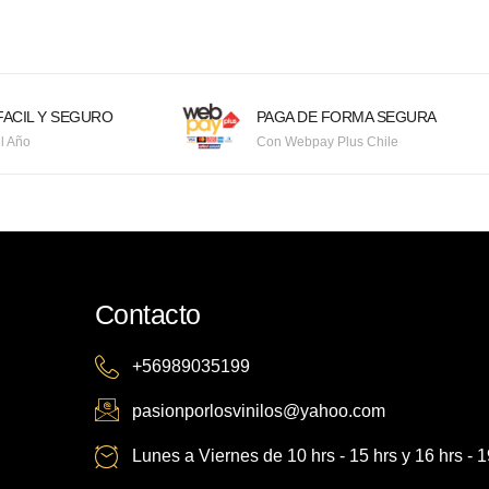
ACIL Y SEGURO
PAGA DE FORMA SEGURA
l Año
Con Webpay Plus Chile
Contacto
+56989035199
pasionporlosvinilos@yahoo.com
Lunes a Viernes de 10 hrs - 15 hrs y 16 hrs - 1