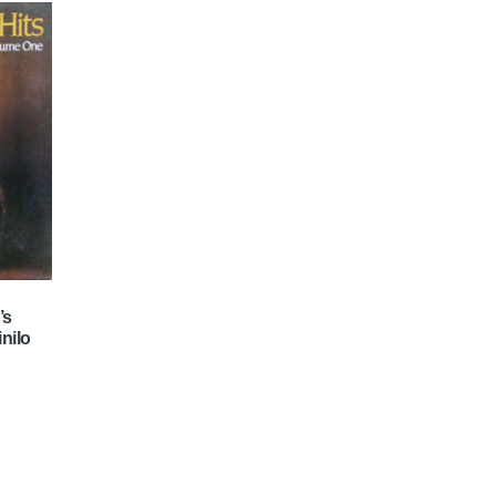
’s
nilo