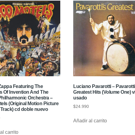
Zappa Featuring The
Luciano Pavarotti – Pavarotti
s Of Invention And The
Greatest Hits (Volume One) vi
Philharmonic Orchestra –
usado
els (Original Motion Picture
$
24.990
Track) cd doble nuevo
0
Añadir al carrito
al carrito