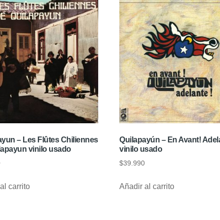
ayun – Les Flûtes Chiliennes
Quilapayún – En Avant! Adel
lapayun vinilo usado
vinilo usado
0
$
39.990
al carrito
Añadir al carrito