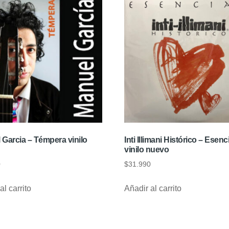
 Garcia – Témpera vinilo
Inti Illimani Histórico – Esenc
vinilo nuevo
0
$
31.990
al carrito
Añadir al carrito