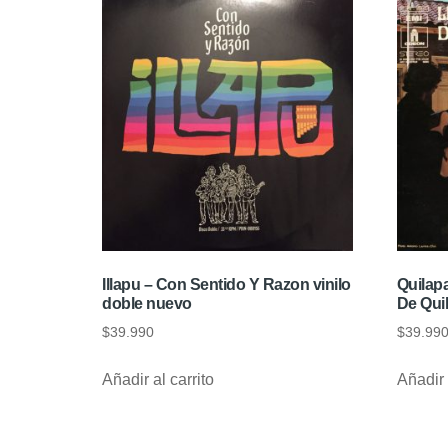
Illapu ‎– Con Sentido Y Razon vinilo
Quilap
doble nuevo
De Qui
$
39.990
$
39.99
Añadir al carrito
Añadir 