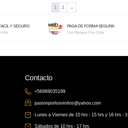
1
2
→
ACIL Y SEGURO
PAGA DE FORMA SEGURA
l Año
Con Webpay Plus Chile
Contacto
+56989035199
pasionporlosvinilos@yahoo.com
Lunes a Viernes de 10 hrs - 15 hrs y 16 hrs - 1
Sábados de 10 hrs - 17 hrs