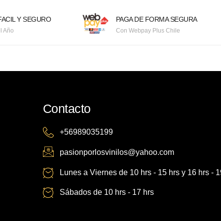
ACIL Y SEGURO
PAGA DE FORMA SEGURA
l Año
Con Webpay Plus Chile
Contacto
+56989035199
pasionporlosvinilos@yahoo.com
Lunes a Viernes de 10 hrs - 15 hrs y 16 hrs - 1
Sábados de 10 hrs - 17 hrs