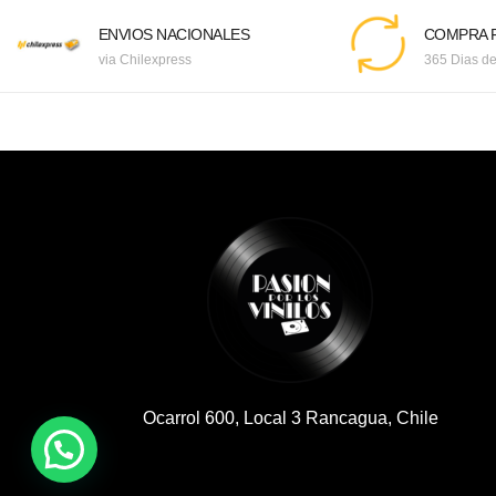
ENVIOS NACIONALES
COMPRA F
via Chilexpress
365 Dias de
Ocarrol 600, Local 3 Rancagua, Chile
¿Necesitas Ayuda?