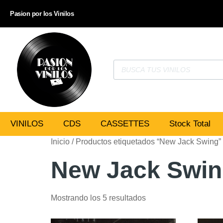
Pasion por los Vinilos
VINILOS
CDS
CASSETTES
Stock Total
Inicio
/ Productos etiquetados “New Jack Swing”
New Jack Swi
Mostrando los 5 resultados