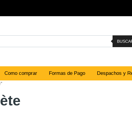
BUSCA
Como comprar
Formas de Pago
Despachos y Re
”
ète