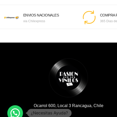
ENVIOS NACIONALES
COMPRA F
via Chilexpress
365 Dias de
Ocarrol 600, Local 3 Rancagua, Chile
¿Necesitas Ayuda?