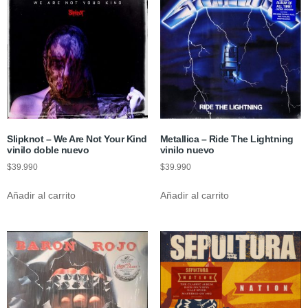
Slipknot ‎– We Are Not Your Kind
Metallica – Ride The Lightning
vinilo doble nuevo
vinilo nuevo
$
39.990
$
39.990
Añadir al carrito
Añadir al carrito