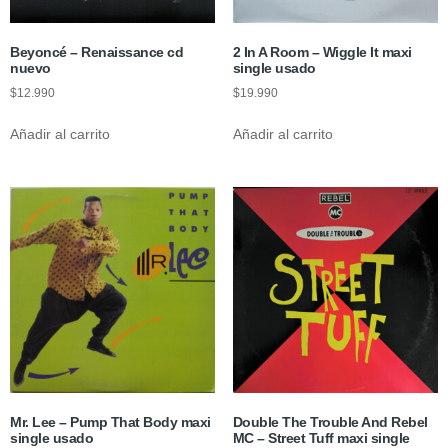
Beyoncé – Renaissance cd
2 In A Room – Wiggle It maxi
nuevo
single usado
$
12.990
$
19.990
Añadir al carrito
Añadir al carrito
Mr. Lee – Pump That Body maxi
Double The Trouble And Rebel
single usado
MC – Street Tuff maxi single