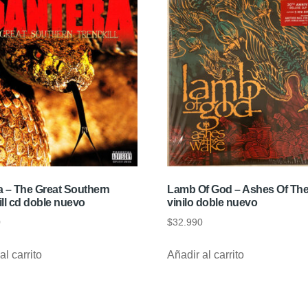
a – The Great Southern
Lamb Of God – Ashes Of Th
ll cd doble nuevo
vinilo doble nuevo
0
$
32.990
al carrito
Añadir al carrito