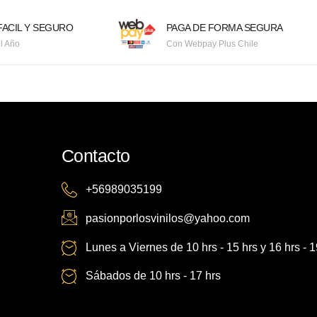
ACIL Y SEGURO
PAGA DE FORMA SEGURA
l Año
Con Webpay Plus Chile
Contacto
+56989035199
pasionporlosvinilos@yahoo.com
Lunes a Viernes de 10 hrs - 15 hrs y 16 hrs - 1
Sábados de 10 hrs - 17 hrs