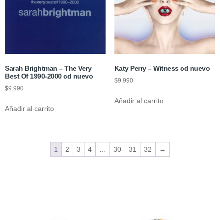
Sarah Brightman – The Very
Katy Perry – Witness cd nuevo
Best Of 1990-2000 cd nuevo
$
9.990
$
9.990
Añadir al carrito
Añadir al carrito
1
2
3
4
…
30
31
32
→