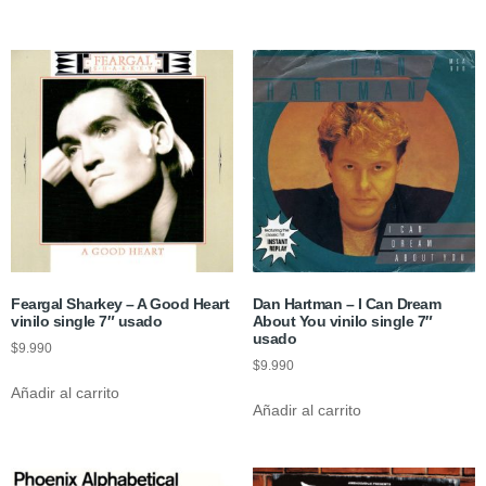
Feargal Sharkey – A Good Heart
Dan Hartman – I Can Dream
vinilo single 7″ usado
About You vinilo single 7″
usado
$
9.990
$
9.990
Añadir al carrito
Añadir al carrito