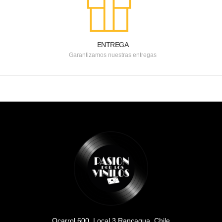
ENTREGA
Garantizamos nuestras entregas
Ocarrol 600, Local 3 Rancagua, Chile