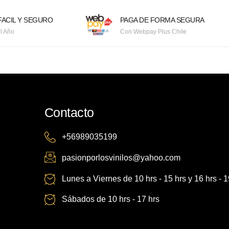
ACIL Y SEGURO
PAGA DE FORMA SEGURA
l Año
Con Webpay Plus Chile
Contacto
+56989035199
pasionporlosvinilos@yahoo.com
Lunes a Viernes de 10 hrs - 15 hrs y 16 hrs - 1
Sábados de 10 hrs - 17 hrs