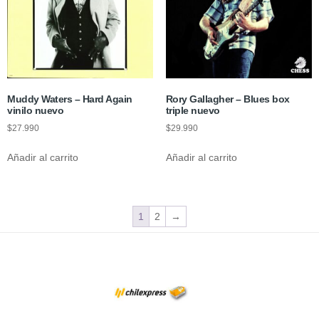
Muddy Waters – Hard Again
Rory Gallagher – Blues box
vinilo nuevo
triple nuevo
$
27.990
$
29.990
Añadir al carrito
Añadir al carrito
1
2
→