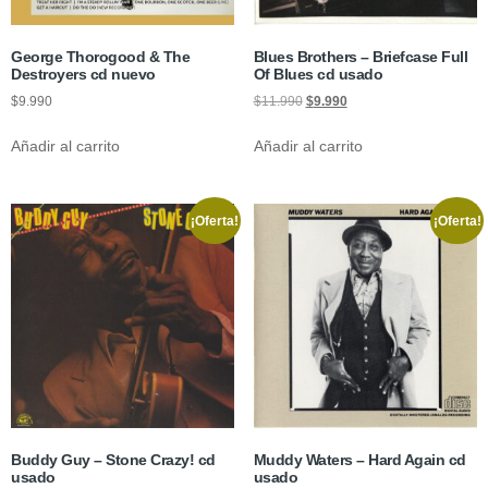
George Thorogood & The
Blues Brothers – Briefcase Full
Destroyers cd nuevo
Of Blues cd usado
$
9.990
$
11.990
$
9.990
Añadir al carrito
Añadir al carrito
¡Oferta!
¡Oferta!
Buddy Guy – Stone Crazy! cd
Muddy Waters – Hard Again cd
usado
usado