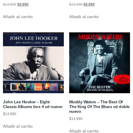
$
13.990
$
9.990
$
13.990
$
9.990
Añadir al carrito
Añadir al carrito
John Lee Hooker – Eight
Muddy Waters – The Best Of
Classic Albums box 4 cd nuevo
The King Of The Blues cd doble
nuevo
$
14.990
$
14.990
Añadir al carrito
Añadir al carrito