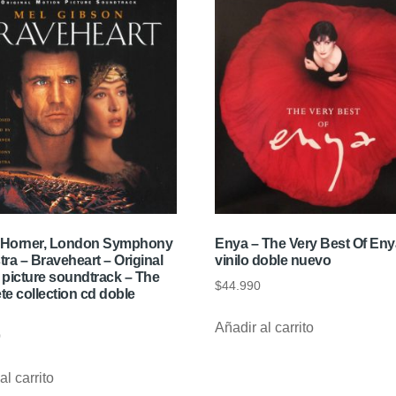
Horner, London Symphony
Enya – The Very Best Of Eny
ra – Braveheart – Original
vinilo doble nuevo
 picture soundtrack – The
$
44.990
e collection cd doble
Añadir al carrito
0
al carrito