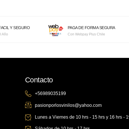
ACIL Y SEGURO
PAGA DE FORMA SEGURA
l Año
Con Webpay Plus Chile
Contacto
+56989035199
pasionporlosvinilos@yahoo.com
Lunes a Viernes de 10 hrs - 15 hrs y 16 hrs - 1
Sábados de 10 hrs - 17 hrs