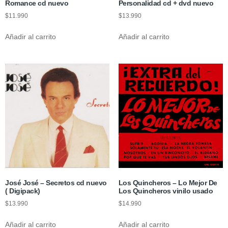
Romance cd nuevo
Personalidad cd + dvd nuevo
$
11.990
$
13.990
Añadir al carrito
Añadir al carrito
José José – Secretos cd nuevo
Los Quincheros ‎– Lo Mejor De
( Digipack)
Los Quincheros vinilo usado
$
13.990
$
14.990
Añadir al carrito
Añadir al carrito