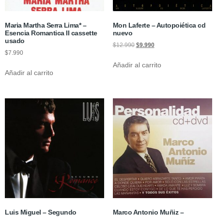
Maria Martha Serra Lima* –
Mon Laferte – Autopoiética cd
Esencia Romantica II cassette
nuevo
usado
$
12.990
$
9.990
$
7.990
Añadir al carrito
Añadir al carrito
Luis Miguel – Segundo
Marco Antonio Muñiz –