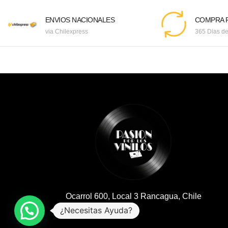
ENVIOS NACIONALES
COMPRA F
via Chilexpress
365 Dias de
Ocarrol 600, Local 3 Rancagua, Chile
¿Necesitas Ayuda?