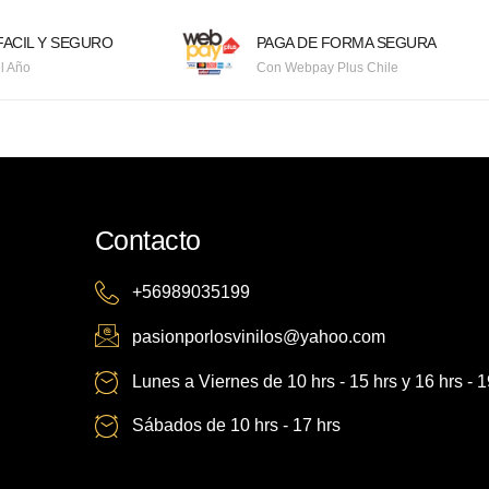
ACIL Y SEGURO
PAGA DE FORMA SEGURA
l Año
Con Webpay Plus Chile
Contacto
+56989035199
pasionporlosvinilos@yahoo.com
Lunes a Viernes de 10 hrs - 15 hrs y 16 hrs - 1
Sábados de 10 hrs - 17 hrs